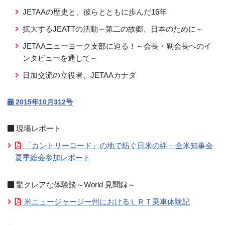
JETAAの歴史と、彼らとともに歩んだ16年
拡大するJEATTの活動～第二の故郷、日本のために～
JETAAニューヨーク支部に迫る！～会長・副会長へのイ
ンタビューを通して～
日加交流の立役者、JETAAカナダ
2015年10月312号
現場レポート
「カントリーロード」の地で紡ぐ日米の絆 – 全米知事会
夏季総会参加レポート
驚クレアな体験談～World 見聞録～
米ニュージャージー州におけるＬＲＴ乗車体験記