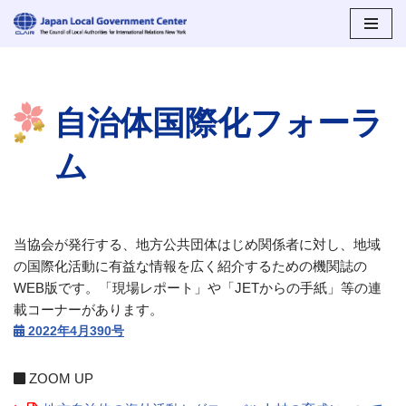
コ
ン
テ
自治体国際化フォーラ
ン
ツ
ム
へ
ス
キ
ッ
プ
当協会が発行する、地方公共団体はじめ関係者に対し、地域
の国際化活動に有益な情報を広く紹介するための機関誌の
WEB版です。「現場レポート」や「JETからの手紙」等の連
載コーナーがあります。
2022年4月390号
ZOOM UP