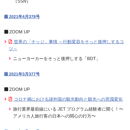
（SSN）
2021年4月378号
ZOOM UP
世界の「ナッジ」事情 ～行動変容をそっと後押しするコ
ツ～
ニューヨーカーをそっと後押しする「BDT」
2021年3月377号
ZOOM UP
コロナ禍における諸外国の観光動向と観光への意識変化
旅行業界最前線にいる JET プログラム経験者に聞く！〜
アメリカ人旅行客の日本への関心の行方〜