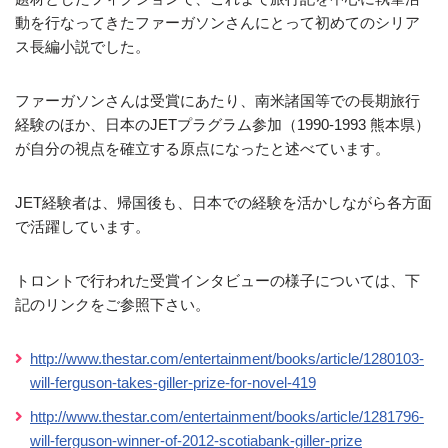
動を行なってきたファーガソンさんにとって初めてのシリア
ス長編小説でした。
ファーガソンさんは受賞にあたり、南米諸国等での長期旅行
経験のほか、日本のJETプラグラム参加（1990-1993 熊本県）
が自分の視点を確立する原点になったと述べています。
JET経験者は、帰国後も、日本での経験を活かしながら各方面
で活躍しています。
トロントで行われた受賞インタビューの様子については、下
記のリンクをご参照下さい。
http://www.thestar.com/entertainment/books/article/1280103-
will-ferguson-takes-giller-prize-for-novel-419
http://www.thestar.com/entertainment/books/article/1281796-
will-ferguson-winner-of-2012-scotiabank-giller-prize