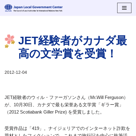
コ
ン
テ
JET経験者がカナダ最
ン
ツ
高の文学賞を受賞！
へ
ス
キ
2012-12-04
ッ
プ
JET経験者のウィル・ファーガソンさん（Mr.Will Ferguson）
が、10月30日、カナダで最も栄誉ある文学賞「ギラー賞」
（2012 Scotiabank Giller Prize) を受賞しました。
受賞作品は「419」。ナイジェリアでのインターネット詐欺を
題材としたフィクションで、これまで旅行記を中心に執筆活