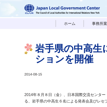
コ
ン
ホーム
事務所
テ
ン
ツ
岩手県の中高生
へ
ス
ションを開催
キ
ッ
プ
2014-08-15
2014年８月８日（金）、日本国際交流センター（
る、岩手県の中高生６名による発表会及びレセ