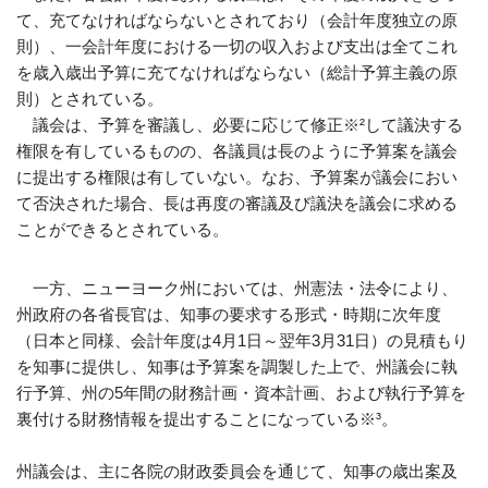
て、充てなければならないとされており（会計年度独立の原
則）、一会計年度における一切の収入および支出は全てこれ
を歳入歳出予算に充てなければならない（総計予算主義の原
則）とされている。
議会は、予算を審議し、必要に応じて修正※²して議決する
権限を有しているものの、各議員は長のように予算案を議会
に提出する権限は有していない。なお、予算案が議会におい
て否決された場合、長は再度の審議及び議決を議会に求める
ことができるとされている。
一方、ニューヨーク州においては、州憲法・法令により、
州政府の各省長官は、知事の要求する形式・時期に次年度
（日本と同様、会計年度は4月1日～翌年3月31日）の見積もり
を知事に提供し、知事は予算案を調製した上で、州議会に執
行予算、州の5年間の財務計画・資本計画、および執行予算を
裏付ける財務情報を提出することになっている※³。
州議会は、主に各院の財政委員会を通じて、知事の歳出案及