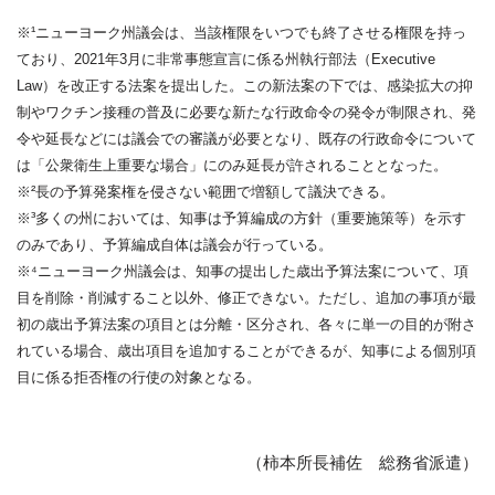
※¹ニューヨーク州議会は、当該権限をいつでも終了させる権限を持っ
ており、2021年3月に非常事態宣言に係る州執行部法（Executive
Law）を改正する法案を提出した。この新法案の下では、感染拡大の抑
制やワクチン接種の普及に必要な新たな行政命令の発令が制限され、発
令や延長などには議会での審議が必要となり、既存の行政命令について
は「公衆衛生上重要な場合」にのみ延長が許されることとなった。
※²長の予算発案権を侵さない範囲で増額して議決できる。
※³多くの州においては、知事は予算編成の方針（重要施策等）を示す
のみであり、予算編成自体は議会が行っている。
※⁴ニューヨーク州議会は、知事の提出した歳出予算法案について、項
目を削除・削減すること以外、修正できない。ただし、追加の事項が最
初の歳出予算法案の項目とは分離・区分され、各々に単一の目的が附さ
れている場合、歳出項目を追加することができるが、知事による個別項
目に係る拒否権の行使の対象となる。
（柿本所長補佐 総務省派遣）