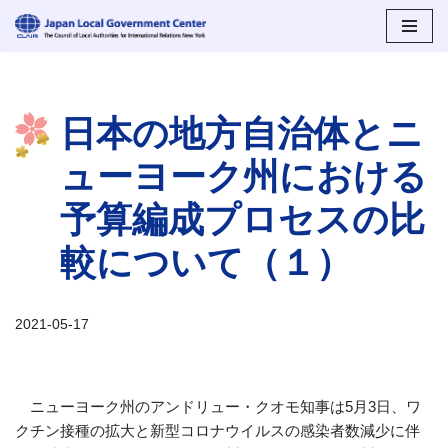
コ
ン
テ
日本の地方自治体とニ
ン
ツ
ューヨーク州における
へ
ス
予算編成プロセスの比
キ
ッ
較について（１）
プ
2021-05-17
ニューヨーク州のアンドリュー・クオモ知事は5月3日、ワ
クチン接種の拡大と新型コロナウイルスの感染者数減少に伴