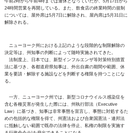
午前2時から午前4時までは運休となっていたが、5月17日から
24時間営業を再開している。また、飲食店の終業時間の規制
については、屋外席は5月7日に解除され、屋内席は5月31日に
解除される。
ニューヨーク州における上記のような段階的な制限解除の
決定等は、州知事の判断によって随時実施されてきた。
法制度上、日本では、新型インフルエンザ等対策特別措置
法に基づき、各都道府県知事は、外出自粛の期間や範囲、休
業を要請・解除する施設などを判断する権限を持つことにな
る。
一方、ニューヨーク州では、新型コロナウイルス感染症を
含む各種災害が発生した際には、州執行部法（Executive
Law）に基づき、知事は非常事態を宣言し、事態に対処するた
めの包括的な権限を得て、州憲法および合衆国憲法・連邦法
に抵触しない範囲で既存の法律を停止、私権の制限を実施す
る行政命令※¹を発出できることになる。