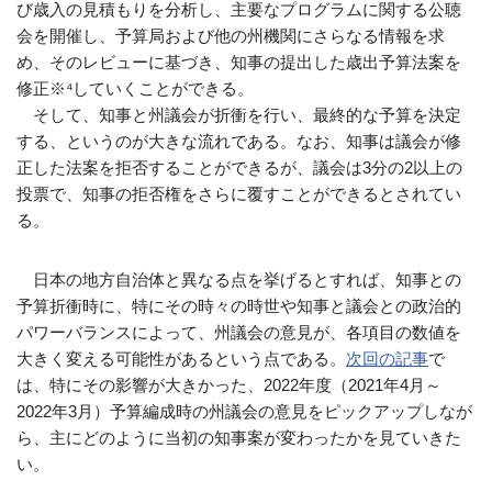
び歳入の見積もりを分析し、主要なプログラムに関する公聴
会を開催し、予算局および他の州機関にさらなる情報を求
め、そのレビューに基づき、知事の提出した歳出予算法案を
修正※⁴していくことができる。
そして、知事と州議会が折衝を行い、最終的な予算を決定
する、というのが大きな流れである。なお、知事は議会が修
正した法案を拒否することができるが、議会は3分の2以上の
投票で、知事の拒否権をさらに覆すことができるとされてい
る。
日本の地方自治体と異なる点を挙げるとすれば、知事との
予算折衝時に、特にその時々の時世や知事と議会との政治的
パワーバランスによって、州議会の意見が、各項目の数値を
大きく変える可能性があるという点である。
次回の記事
で
は、特にその影響が大きかった、2022年度（2021年4月～
2022年3月）予算編成時の州議会の意見をピックアップしなが
ら、主にどのように当初の知事案が変わったかを見ていきた
い。