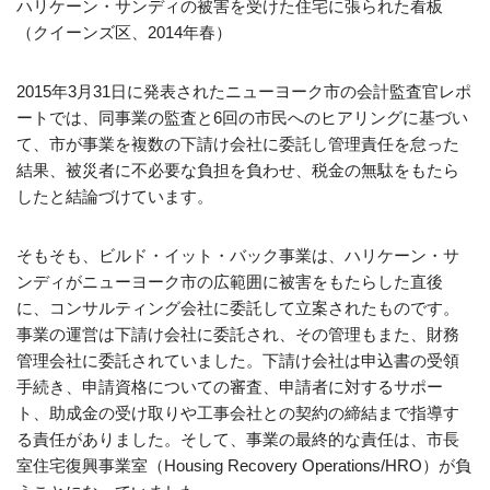
ハリケーン・サンディの被害を受けた住宅に張られた看板
（クイーンズ区、2014年春）
2015年3月31日に発表されたニューヨーク市の会計監査官レポ
ートでは、同事業の監査と6回の市民へのヒアリングに基づい
て、市が事業を複数の下請け会社に委託し管理責任を怠った
結果、被災者に不必要な負担を負わせ、税金の無駄をもたら
したと結論づけています。
そもそも、ビルド・イット・バック事業は、ハリケーン・サ
ンディがニューヨーク市の広範囲に被害をもたらした直後
に、コンサルティング会社に委託して立案されたものです。
事業の運営は下請け会社に委託され、その管理もまた、財務
管理会社に委託されていました。下請け会社は申込書の受領
手続き、申請資格についての審査、申請者に対するサポー
ト、助成金の受け取りや工事会社との契約の締結まで指導す
る責任がありました。そして、事業の最終的な責任は、市長
室住宅復興事業室（Housing Recovery Operations/HRO）が負