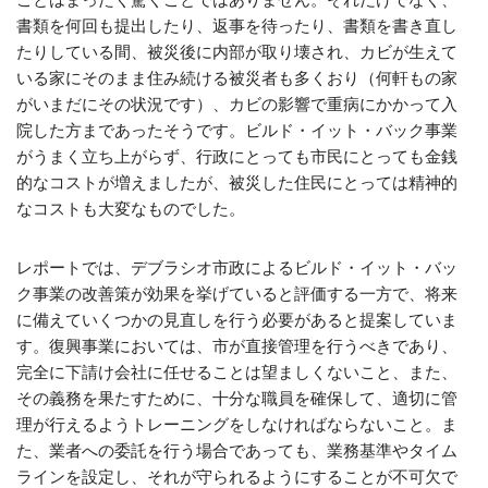
書類を何回も提出したり、返事を待ったり、書類を書き直し
たりしている間、被災後に内部が取り壊され、カビが生えて
いる家にそのまま住み続ける被災者も多くおり（何軒もの家
がいまだにその状況です）、カビの影響で重病にかかって入
院した方まであったそうです。ビルド・イット・バック事業
がうまく立ち上がらず、行政にとっても市民にとっても金銭
的なコストが増えましたが、被災した住民にとっては精神的
なコストも大変なものでした。
レポートでは、デブラシオ市政によるビルド・イット・バッ
ク事業の改善策が効果を挙げていると評価する一方で、将来
に備えていくつかの見直しを行う必要があると提案していま
す。復興事業においては、市が直接管理を行うべきであり、
完全に下請け会社に任せることは望ましくないこと、また、
その義務を果たすために、十分な職員を確保して、適切に管
理が行えるようトレーニングをしなければならないこと。ま
た、業者への委託を行う場合であっても、業務基準やタイム
ラインを設定し、それが守られるようにすることが不可欠で