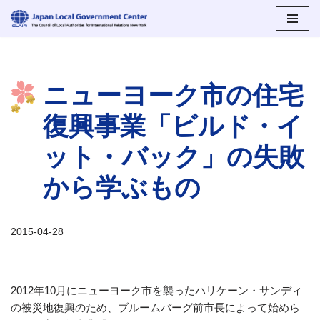
コ
ン
テ
ニューヨーク市の住宅
ン
ツ
復興事業「ビルド・イ
へ
ス
ット・バック」の失敗
キ
ッ
から学ぶもの
プ
2015-04-28
2012年10月にニューヨーク市を襲ったハリケーン・サンディ
の被災地復興のため、ブルームバーグ前市長によって始めら