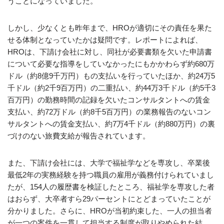
うことになっていました。
しかし、少なくとも昨年まで、HROが適切にその責任を果た
せる体制となっていたかは疑問です。レポートによれば、
HROは、下請け会社に対し、同社が必要書類を欠いた申請書
について必要な指導をしていなかったにもかかわらず約680万
ドル（約8億9千万円）もの支払いを行っていたほか、約24万5
千ドル（約2千9百万円）の二重払い、約44万3千ドル（約5千3
百万円）の勤務時間の記録を欠いたコンサルタントへの賃金
支払い、約72万ドル（約8千5百万円）の業務報告のないコン
サルタントへの賃金支払い、約7万4千ドル（約880万円）の裏
づけのない旅費支給が報告されています。
また、下請け会社には、大学で福祉学などを専攻し、卒業後
最低2年の実務経験を持つ職員の雇用が義務付けられていまし
たが、154人の履歴書を検証したところ、福祉学を専攻した者
はおらず、大卒者すら29パーセントにとどまっていたことが
分かりました。さらに、HROが当初約束した、一人の担当者
が一つの案件を一貫して担当する制度が取りやめられた結